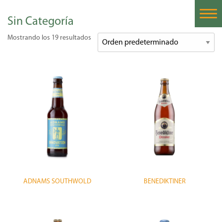
Sin Categoría
Home
Mostrando los 19 resultados
Historia
Nuestras Cervezas
Cervezas Importadas
Proceso de la Cerveza
Catas de Cerveza
Contáctanos
ADNAMS SOUTHWOLD
BENEDIKTINER