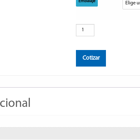
Embalaje
ERDINGER
Urweisse
cantidad
Cotizar
cional