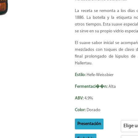
La receta se remonta a los días 
1886. La botella y la etiqueta n
otros tiempos. Esta suave especia
se sirve en su propio vidrio espec
El suave sabor inicial se acompa
mezclados con toques de clavo de
final prolongado de lúpulos de
Hallertau.
Estilo:
Hefe-Weissbier
Fermentaci��n:
Alta
ABV:
4.9%
Color:
Dorado
Presentación