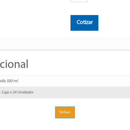
Weissbier
cantidad
Cotizar
cional
ella 500 ml
, Caja x 24 Unidades
Volver