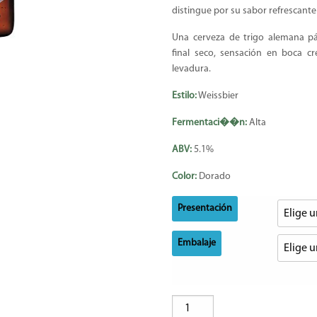
distingue por su sabor refrescante
Una cerveza de trigo alemana pál
final seco, sensación en boca c
levadura.
Estilo:
Weissbier
Fermentaci��n:
Alta
ABV:
5.1%
Color:
Dorado
Presentación
Embalaje
Hofbräuhaus