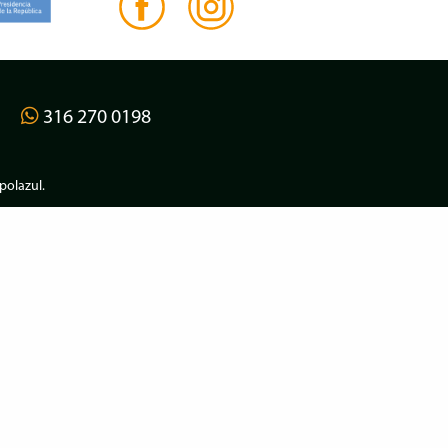
316 270 0198
olazul
.