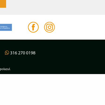
316 270 0198
olazul
.