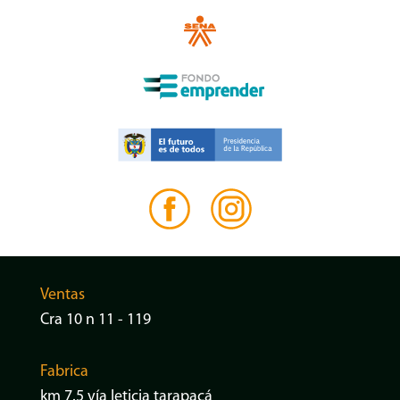
Ventas
Cra 10 n 11 - 119
Fabrica
km 7.5 vía leticia tarapacá