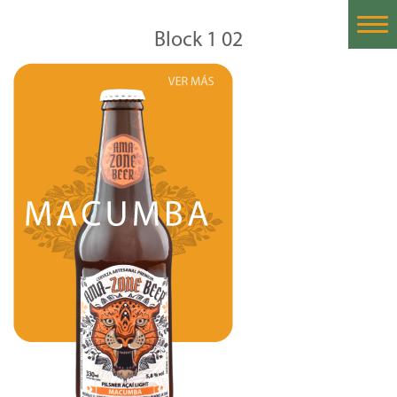
Block 1 02
Home
Historia
Nuestras Cervezas
Cervezas Importadas
Proceso de la Cerveza
Catas de Cerveza
Contáctanos