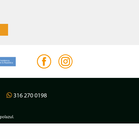
316 270 0198
olazul
.