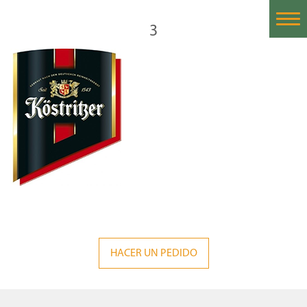
3
Home
Historia
Nuestras Cervezas
Cervezas Importadas
Proceso de la Cerveza
Catas de Cerveza
Contáctanos
HACER UN PEDIDO