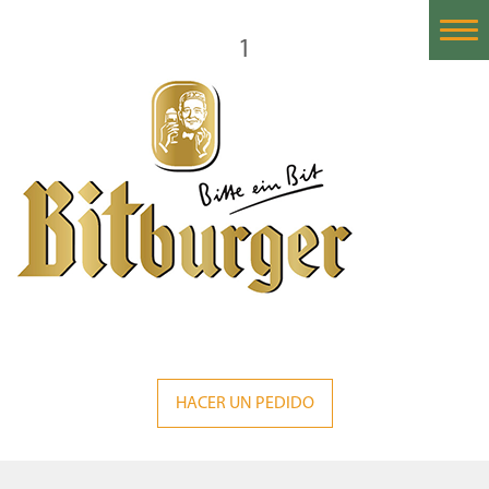
1
Home
Historia
Nuestras Cervezas
Cervezas Importadas
Proceso de la Cerveza
Catas de Cerveza
Contáctanos
HACER UN PEDIDO