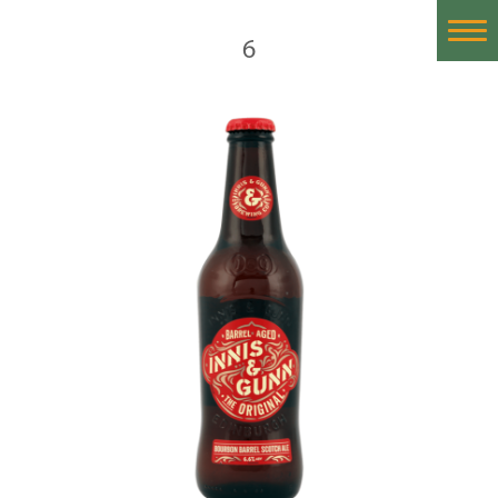
6
Home
Historia
Nuestras Cervezas
Cervezas Importadas
Proceso de la Cerveza
Catas de Cerveza
Contáctanos