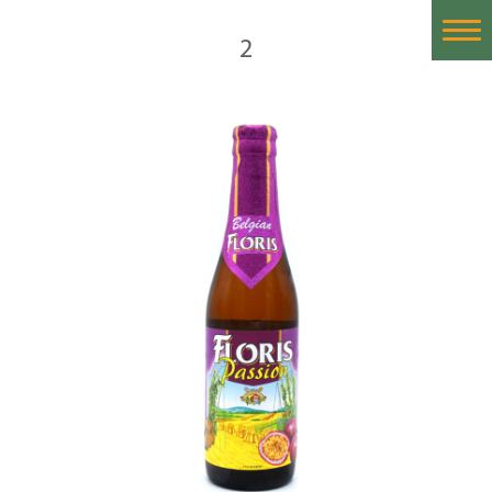
2
Home
Historia
Nuestras Cervezas
Cervezas Importadas
Proceso de la Cerveza
Catas de Cerveza
Contáctanos